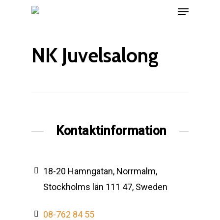
Menu
Skip
to
main
NK Juvelsalong
content
Kontaktinformation
18-20 Hamngatan, Norrmalm,
Stockholms län 111 47, Sweden
08-762 84 55