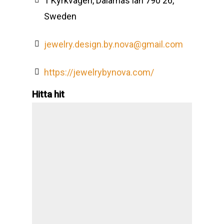
1 Kyrkvägen, Dalarnas län 790 26,
Sweden
jewelry.design.by.nova@gmail.com
https://jewelrybynova.com/
Hitta hit