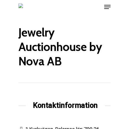
Menu
Skip
to
main
Jewelry
content
Auctionhouse by
Nova AB
Kontaktinformation