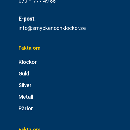
070 – 777 49 88
E-post:
info@smyckenochklockor.se
Fakta om
Klockor
Guld
Silver
Metall
Pärlor
Fakta om