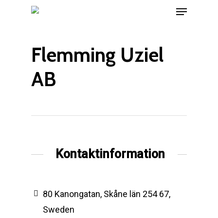
Menu
Skip
to
main
Flemming Uziel
content
AB
Kontaktinformation
80 Kanongatan, Skåne län 254 67,
Sweden