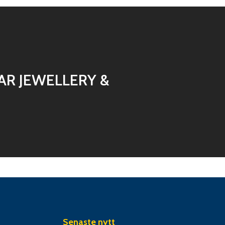
R JEWELLERY &
N
Senaste nytt