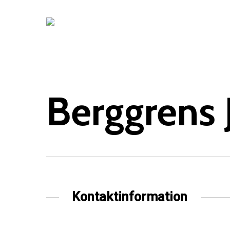
Skip
to
main
content
Berggrens 
Kontaktinformation