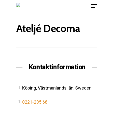
Menu
Skip
to
main
Ateljé Decoma
content
Kontaktinformation
Köping, Västmanlands län, Sweden
0221-235 68