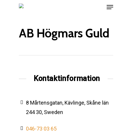
Menu
Skip
to
main
AB Högmars Guld
content
Kontaktinformation
8 Mårtensgatan, Kävlinge, Skåne län
244 30, Sweden
046-73 03 65